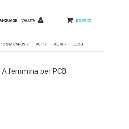
£ 0.00
(
0
)
ANGUAGE
VALUTA
4G SIM CARDS
VOIP
ALTRI
BLOG
/ A femmina per PCB