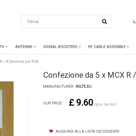
L
CTV
ANTENNE
SIGNAL BOOSTERS
RF CABLE ASSEMBLY
 R / A femmina per PCB
Confezione da 5 x MCX R 
MANUFACTURER:
4GLTE.EU
£ 9.60
OUR PRICE:
/pcs. tax incl.
AGGIUNGI ALLA LISTA DEI DESIDERI