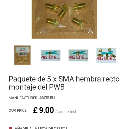
Paquete de 5 x SMA hembra recto
montaje del PWB
MANUFACTURER:
4GLTE.EU
£ 9.00
OUR PRICE:
/pcs. tax incl.
AÑADIR A LA LISTA DE DESEOS