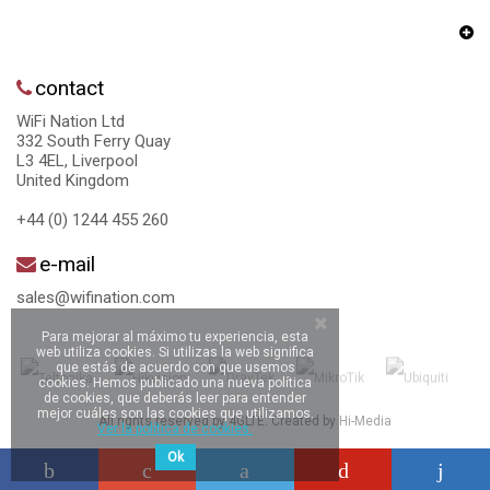
contact
WiFi Nation Ltd
332 South Ferry Quay
L3 4EL, Liverpool
United Kingdom
+44 (0) 1244 455 260
e-mail
sales@wifination.com
Para mejorar al máximo tu experiencia, esta
web utiliza cookies. Si utilizas la web significa
que estás de acuerdo con que usemos
cookies. Hemos publicado una nueva política
de cookies, que deberás leer para entender
mejor cuáles son las cookies que utilizamos.
All rights reserved by 4GLTE. Created by
Hi-Media
Ver la política de cookies.
Ok