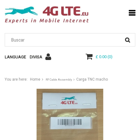
£ 0.00
(
0
)
LANGUAGE
DIVISA
You are here:
Home
Carga TNC macho
RF Cable Assembly