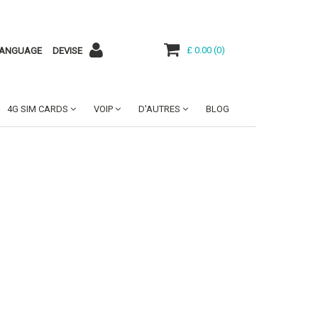
£ 0.00
(
0
)
ANGUAGE
DEVISE
4G SIM CARDS
VOIP
D'AUTRES
BLOG