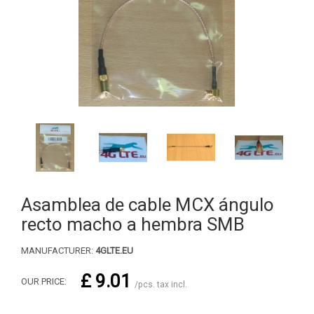
Asamblea de cable MCX ángulo
recto macho a hembra SMB
MANUFACTURER:
4GLTE.EU
£ 9.01
OUR PRICE:
/pcs. tax incl.