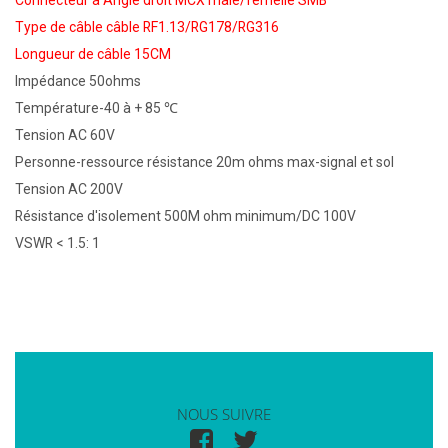
Connecteur à Angle droit MCX mâle/femelle SMB
Type de câble câble RF1.13/RG178/RG316
Longueur de câble 15CM
Impédance 50ohms
Température-40 à + 85 ℃
Tension AC 60V
Personne-ressource résistance 20m ohms max-signal et sol
Tension AC 200V
Résistance d'isolement 500M ohm minimum/DC 100V
VSWR < 1.5: 1
NOUS SUIVRE