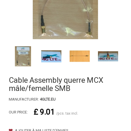
Cable Assembly querre MCX
mâle/femelle SMB
MANUFACTURER:
4GLTE.EU
£ 9.01
OUR PRICE:
/pcs. tax incl.
AJOUTER À MA LISTE D'ENVIES