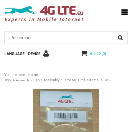
£ 0.00
(
0
)
LANGUAGE
DEVISE
You are here:
Home
Cable Assembly querre MCX mâle/femelle SMB
RF Cable Assembly