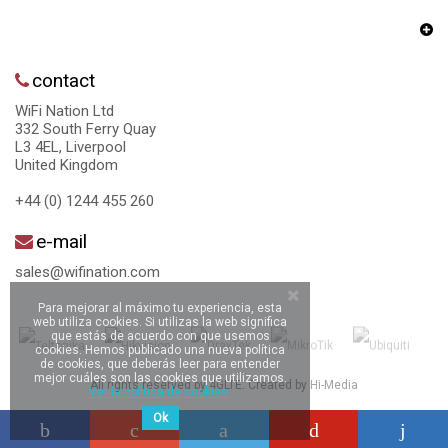
contact
WiFi Nation Ltd
332 South Ferry Quay
L3 4EL, Liverpool
United Kingdom
+44 (0) 1244 455 260
e-mail
sales@wifination.com
Para mejorar al máximo tu experiencia, esta
web utiliza cookies. Si utilizas la web significa
que estás de acuerdo con que usemos
cookies. Hemos publicado una nueva política
de cookies, que deberás leer para entender
mejor cuáles son las cookies que utilizamos.
All rights reserved by 4GLTE. Created by
Hi-Media
Ver la política de cookies.
Ok