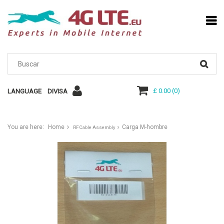
£ 0.00
(
0
)
LANGUAGE
DIVISA
You are here:
Home
Carga M-hombre
RF Cable Assembly