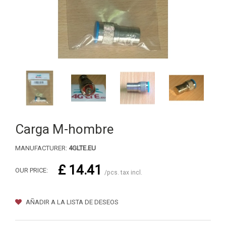
Carga M-hombre
MANUFACTURER:
4GLTE.EU
£ 14.41
OUR PRICE:
/pcs. tax incl.
AÑADIR A LA LISTA DE DESEOS