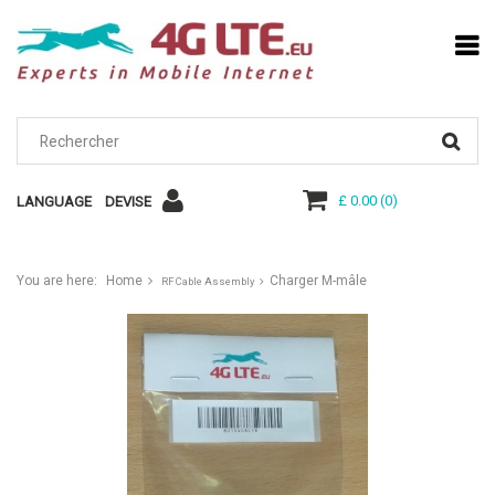
£ 0.00
(
0
)
LANGUAGE
DEVISE
You are here:
Home
Charger M-mâle
RF Cable Assembly