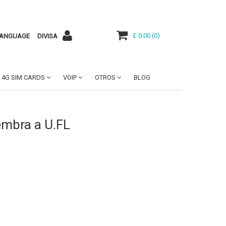
£ 0.00
(
0
)
ANGUAGE
DIVISA
4G SIM CARDS
VOIP
OTROS
BLOG
mbra a U.FL