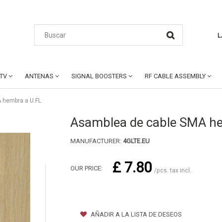
L
CTV
ANTENAS
SIGNAL BOOSTERS
RF CABLE ASSEMBLY
 hembra a U.FL
Asamblea de cable SMA he
MANUFACTURER:
4GLTE.EU
£ 7.80
OUR PRICE:
/pcs. tax incl.
AÑADIR A LA LISTA DE DESEOS