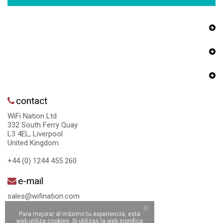
contact
WiFi Nation Ltd
332 South Ferry Quay
L3 4EL, Liverpool
United Kingdom
+44 (0) 1244 455 260
e-mail
sales@wifination.com
Para mejorar al máximo tu experiencia, esta
web utiliza cookies. Si utilizas la web significa