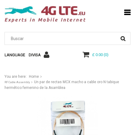
£ 0.00
(
0
)
LANGUAGE
DIVISA
You are here:
Home
Un par de rectas MCX macho a cable oro N tabique
RF Cable Assembly
hermético femenino de la Asamblea