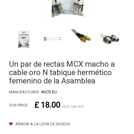
Un par de rectas MCX macho a
cable oro N tabique hermético
femenino de la Asamblea
MANUFACTURER:
4GLTE.EU
£ 18.00
OUR PRICE:
/pcs. tax incl.
AÑADIR A LA LISTA DE DESEOS