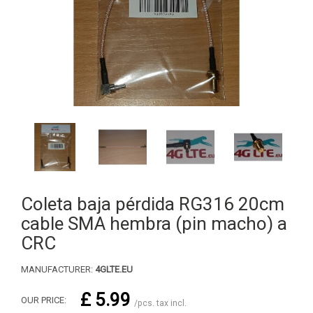
Coleta baja pérdida RG316 20cm
cable SMA hembra (pin macho) a
CRC
MANUFACTURER:
4GLTE.EU
£ 5.99
OUR PRICE:
/pcs. tax incl.