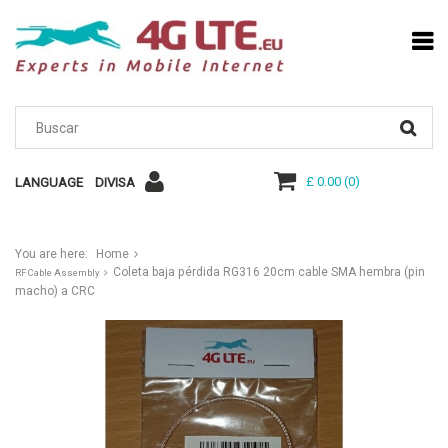
£ 0.00
(
0
)
LANGUAGE
DIVISA
You are here:
Home
Coleta baja pérdida RG316 20cm cable SMA hembra (pin
RF Cable Assembly
macho) a CRC