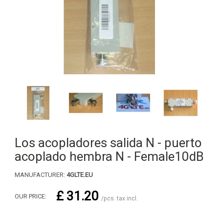
Los acopladores salida N - puerto
acoplado hembra N - Female10dB
MANUFACTURER:
4GLTE.EU
£ 31.20
OUR PRICE:
/pcs. tax incl.