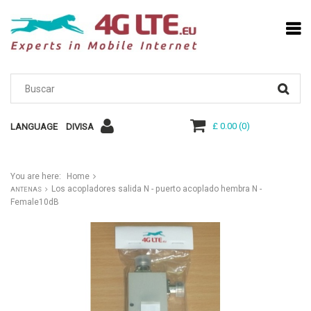
£ 0.00
(
0
)
LANGUAGE
DIVISA
You are here:
Home
Los acopladores salida N - puerto acoplado hembra N -
ANTENAS
Female10dB