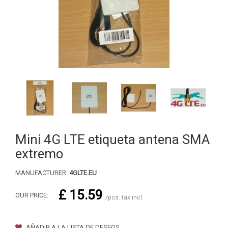
Mini 4G LTE etiqueta antena SMA
extremo
MANUFACTURER:
4GLTE.EU
£ 15.59
OUR PRICE:
/pcs. tax incl.
AÑADIR A LA LISTA DE DESEOS