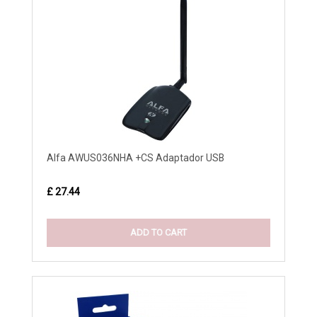
Alfa AWUS036NHA +CS Adaptador USB
£ 27.44
ADD TO CART