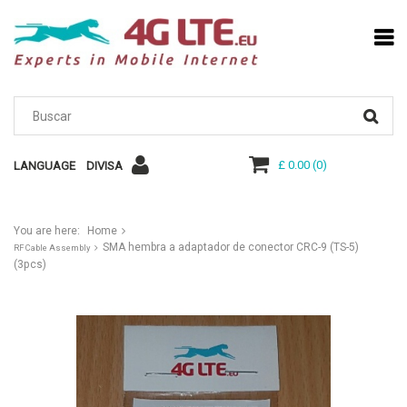
£ 0.00
(
0
)
LANGUAGE
DIVISA
You are here:
Home
SMA hembra a adaptador de conector CRC-9 (TS-5)
RF Cable Assembly
(3pcs)