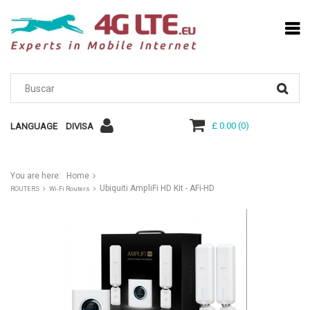
£ 0.00
(
0
)
LANGUAGE
DIVISA
You are here:
Home
Ubiquiti AmpliFi HD Kit - AFi-HD
ROUTERS
Wi-Fi Routers