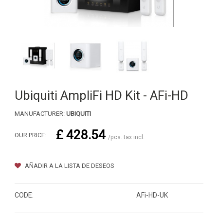
Ubiquiti AmpliFi HD Kit - AFi-HD
MANUFACTURER:
UBIQUITI
£ 428.54
OUR PRICE:
/pcs. tax incl.
AÑADIR A LA LISTA DE DESEOS
CODE:
AFi-HD-UK