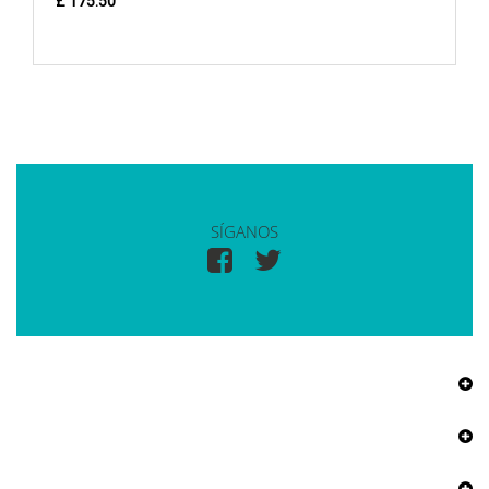
£ 175.50
SÍGANOS