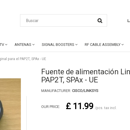
L
CTV
ANTENAS
SIGNAL BOOSTERS
RF CABLE ASSEMBLY
inal para el PAP2T, SPAx - UE
Fuente de alimentación Lin
PAP2T, SPAx - UE
MANUFACTURER:
CISCO/LINKSYS
£ 11.99
OUR PRICE:
/pcs. tax incl.