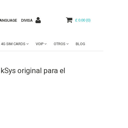
£ 0.00
(
0
)
ANGUAGE
DIVISA
4G SIM CARDS
VOIP
OTROS
BLOG
kSys original para el