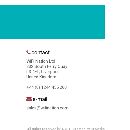
contact
WiFi Nation Ltd
332 South Ferry Quay
L3 4EL, Liverpool
United Kingdom
+44 (0) 1244 455 260
e-mail
sales@wifination.com
All rights reserved by 4GLTE. Created by
Hi-Media