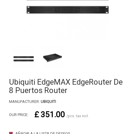
Ubiquiti EdgeMAX EdgeRouter De
8 Puertos Router
MANUFACTURER:
UBIQUITI
£ 351.00
OUR PRICE:
/pcs. tax incl.
AÑADIR A LA LISTA DE DESEOS