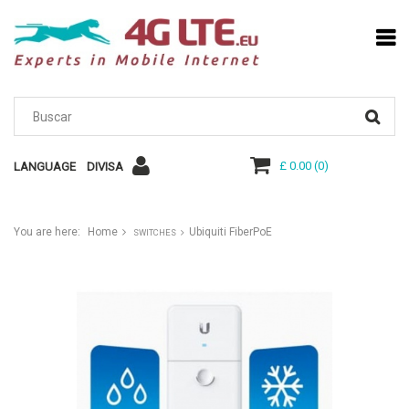
£ 0.00
(
0
)
LANGUAGE
DIVISA
You are here:
Home
Ubiquiti FiberPoE
SWITCHES