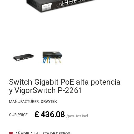
Switch Gigabit PoE alta potencia
y VigorSwitch P-2261
MANUFACTURER:
DRAYTEK
£ 436.08
OUR PRICE:
/pcs. tax incl.
AÑADIR A LA LISTA DE DESEOS