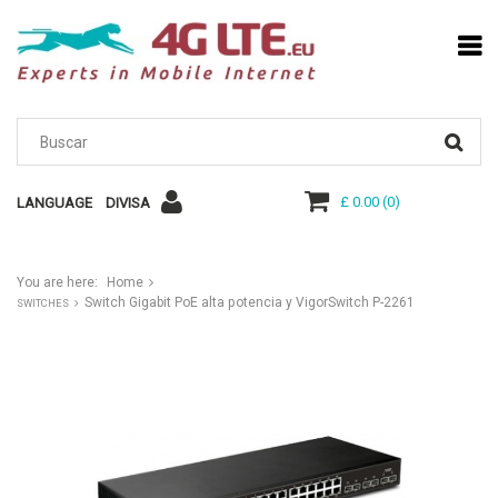
£ 0.00
(
0
)
LANGUAGE
DIVISA
You are here:
Home
Switch Gigabit PoE alta potencia y VigorSwitch P-2261
SWITCHES