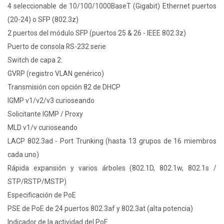
4 seleccionable de 10/100/1000BaseT (Gigabit) Ethernet puertos
(20-24) o SFP (802.3z)
2 puertos del módulo SFP (puertos 25 & 26 - IEEE 802.3z)
Puerto de consola RS-232 serie
Switch de capa 2:
GVRP (registro VLAN genérico)
Transmisión con opción 82 de DHCP
IGMP v1/v2/v3 curioseando
Solicitante IGMP / Proxy
MLD v1/v curioseando
LACP 802.3ad - Port Trunking (hasta 13 grupos de 16 miembros
cada uno)
Rápida expansión y varios árboles (802.1D, 802.1w, 802.1s /
STP/RSTP/MSTP)
Especificación de PoE
PSE de PoE de 24 puertos 802.3af y 802.3at (alta potencia)
Indicador de la actividad del PoE