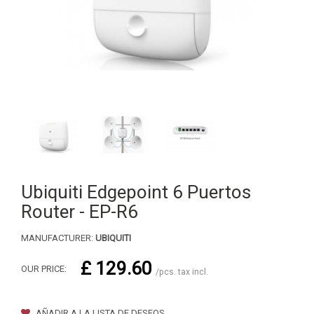
Ubiquiti Edgepoint 6 Puertos
Router - EP-R6
MANUFACTURER:
UBIQUITI
£ 129.60
OUR PRICE:
/pcs. tax incl.
AÑADIR A LA LISTA DE DESEOS