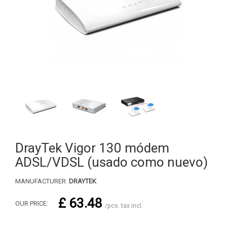
DrayTek Vigor 130 módem
ADSL/VDSL (usado como nuevo)
MANUFACTURER:
DRAYTEK
£ 63.48
OUR PRICE:
/pcs. tax incl.