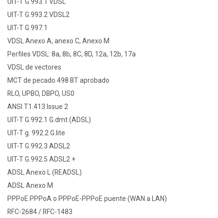
UIT-T G.993.1 VDSL
UIT-T G.993.2 VDSL2
UIT-T G.997.1
VDSL Anexo A, anexo C, Anexo M
Perfiles VDSL: 8a, 8b, 8C, 8D, 12a, 12b, 17a
VDSL de vectores
MCT de pecado 498 BT aprobado
RLO, UPBO, DBPO, US0
ANSI T1.413 Issue 2
UIT-T G.992.1 G.dmt (ADSL)
UIT-T g. 992.2 G.lite
UIT-T G.992.3 ADSL2
UIT-T G.992.5 ADSL2 +
ADSL Anexo L (READSL)
ADSL Anexo M
PPPoE PPPoA o PPPoE-PPPoE puente (WAN a LAN)
RFC-2684 / RFC-1483