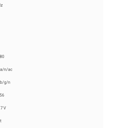
Hz
80
 a/n/ac
 b/g/n
56
57 V
t