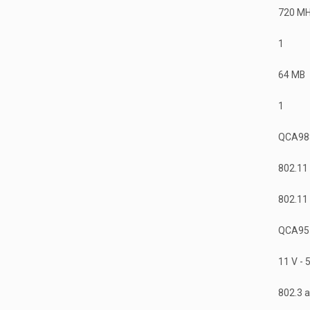
720 M
1
64 MB
1
QCA98
802.11
802.11
QCA95
11 V - 
802.3 a