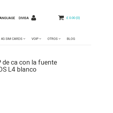
£ 0.00
(
0
)
ANGUAGE
DIVISA
4G SIM CARDS
VOIP
OTROS
BLOG
de ca con la fuente
OS L4 blanco