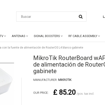
L
CTV
ANTENAS
SIGNAL BOOSTERS
RF CABLE ASSEMBLY
a con la fuente de alimentación de RouterOS L4 blanco gabinete
MikroTik RouterBoard wAP 
de alimentación de Router
gabinete
MANUFACTURER:
MIKROTIK
£ 85.20
OUR PRICE:
/pcs. tax incl.