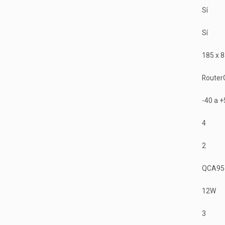
Sí
Sí
185 x 
Router
-40 a +
4
2
QCA95
12W
3