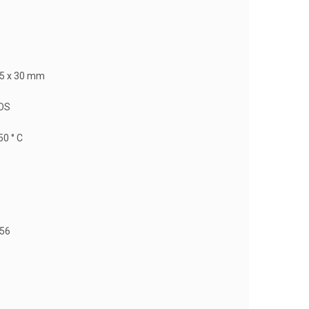
85 x 30 mm
OS
50 ° C
56