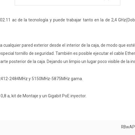
 802.11 ac de la tecnología y puede trabajar tanto en la de 2,4 GHz(Do
 a cualquier pared exterior desde el interior de la caja, de modo que e
pecial tornillo de seguridad. También es posible ejecutar el cable Ethe
arte posterior de la caja. Dejando un limpio un lugar poco visible de la in
ya 2412-2484MHz y 5150MHz-5875MHz gama.
,8 a, kit de Montaje y un Gigabit PoE inyector.
RBwAP