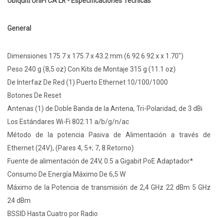
Ubiquiti UniFi CA LR - Especificaciones Técnicas
General
Dimensiones 175.7 x 175.7 x 43.2 mm (6.92 6.92 x x 1.70")
Peso 240 g (8,5 oz) Con Kits de Montaje 315 g (11.1 oz)
De Interfaz De Red (1) Puerto Ethernet 10/100/1000
Botones De Reset
Antenas (1) de Doble Banda de la Antena, Tri-Polaridad, de 3 dBi
Los Estándares Wi-Fi 802.11 a/b/g/n/ac
Método de la potencia Pasiva de Alimentación a través de
Ethernet (24V), (Pares 4, 5+; 7, 8 Retorno)
Fuente de alimentación de 24V, 0.5 a Gigabit PoE Adaptador*
Consumo De Energía Máximo De 6,5 W
Máximo de la Potencia de transmisión de 2,4 GHz 22 dBm 5 GHz
24 dBm
BSSID Hasta Cuatro por Radio