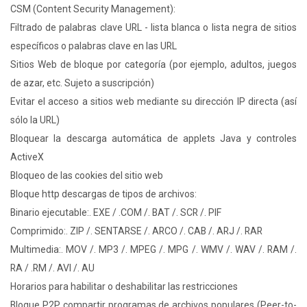
CSM (Content Security Management):
Filtrado de palabras clave URL - lista blanca o lista negra de sitios
específicos o palabras clave en las URL
Sitios Web de bloque por categoría (por ejemplo, adultos, juegos
de azar, etc. Sujeto a suscripción)
Evitar el acceso a sitios web mediante su dirección IP directa (así
sólo la URL)
Bloquear la descarga automática de applets Java y controles
ActiveX
Bloqueo de las cookies del sitio web
Bloque http descargas de tipos de archivos:
Binario ejecutable:. EXE / .COM /. BAT /. SCR /. PIF
Comprimido:. ZIP /. SENTARSE /. ARCO /. CAB /. ARJ /. RAR
Multimedia:. MOV /. MP3 /. MPEG /. MPG /. WMV /. WAV /. RAM /.
RA / .RM /. AVI /. AU
Horarios para habilitar o deshabilitar las restricciones
Bloque P2P compartir programas de archivos populares (Peer-to-