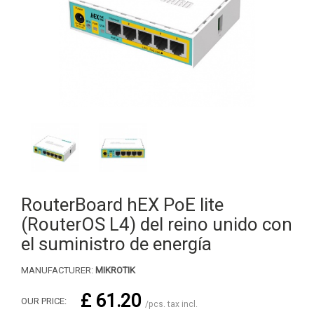
RouterBoard hEX PoE lite
(RouterOS L4) del reino unido con
el suministro de energía
MANUFACTURER:
MIKROTIK
£ 61.20
OUR PRICE:
/pcs. tax incl.