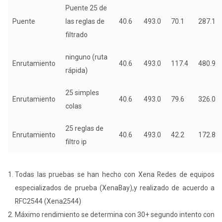
Puente 25 de
Puente
las reglas de
40.6
493.0
70.1
287.1
filtrado
ninguno (ruta
Enrutamiento
40.6
493.0
117.4
480.9
rápida)
25 simples
Enrutamiento
40.6
493.0
79.6
326.0
colas
25 reglas de
Enrutamiento
40.6
493.0
42.2
172.8
filtro ip
Todas las pruebas se han hecho con Xena Redes de equipos
especializados de prueba (XenaBay),y realizado de acuerdo a
RFC2544 (Xena2544)
Máximo rendimiento se determina con 30+ segundo intento con