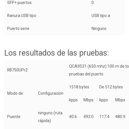
SFP+ puertos
0
Ranura USB tipo
USB tipo a
Puerto serie
Ninguno
Los resultados de las pruebas:
QCA9531 (650 mhz) 100 m de to
RB750UPr2
pruebas del puerto
1518 bytes
De 512 bytes
Modo de
Configuración
kpps
Mbps
kpps
Mbps
ninguno (ruta
Puente
40.6
493.0
117.4
480.9
rápida)