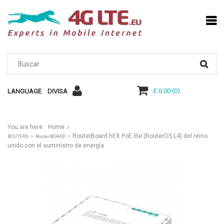
£ 0.00
(
0
)
LANGUAGE
DIVISA
You are here:
Home
RouterBoard hEX PoE lite (RouterOS L4) del reino
ROUTERS
RouterBOARD
unido con el suministro de energía