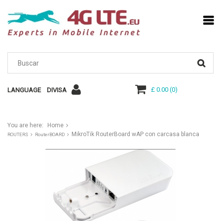
£ 0.00
(
0
)
LANGUAGE
DIVISA
You are here:
Home
MikroTik RouterBoard wAP con carcasa blanca
ROUTERS
RouterBOARD