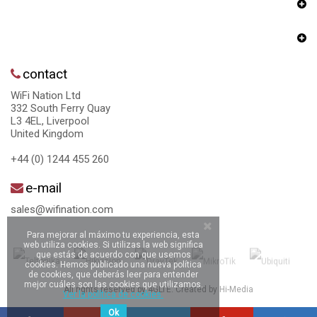
contact
WiFi Nation Ltd
332 South Ferry Quay
L3 4EL, Liverpool
United Kingdom
+44 (0) 1244 455 260
e-mail
sales@wifination.com
Para mejorar al máximo tu experiencia, esta
web utiliza cookies. Si utilizas la web significa
que estás de acuerdo con que usemos
cookies. Hemos publicado una nueva política
de cookies, que deberás leer para entender
mejor cuáles son las cookies que utilizamos.
All rights reserved by 4GLTE. Created by
Hi-Media
Ver la política de cookies.
Ok