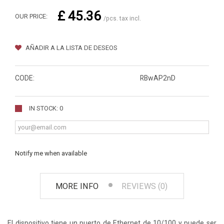
£ 45.36
OUR PRICE:
/pcs. tax incl.
AÑADIR A LA LISTA DE DESEOS
CODE:
RBwAP2nD
IN STOCK: 0
Notify me when available
MORE INFO
REVIEWS (0)
El dispositivo tiene un puerto de Ethernet de 10/100 y puede ser