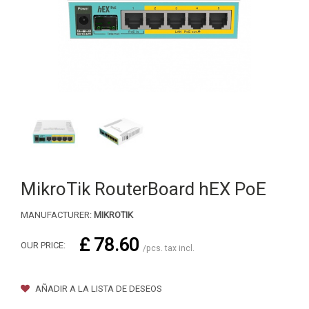
MikroTik RouterBoard hEX PoE
MANUFACTURER:
MIKROTIK
£ 78.60
OUR PRICE:
/pcs. tax incl.
AÑADIR A LA LISTA DE DESEOS