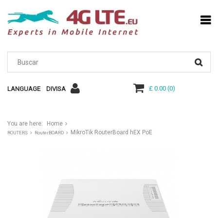
£ 0.00
(
0
)
LANGUAGE
DIVISA
You are here:
Home
MikroTik RouterBoard hEX PoE
ROUTERS
RouterBOARD