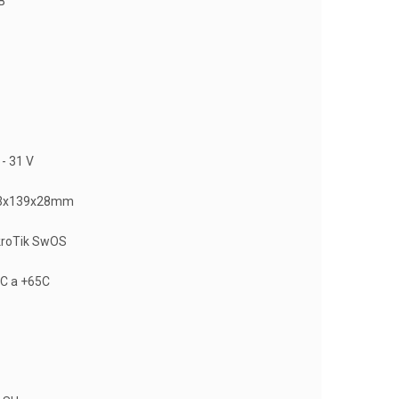
B
 - 31 V
3x139x28mm
kroTik SwOS
C a +65C