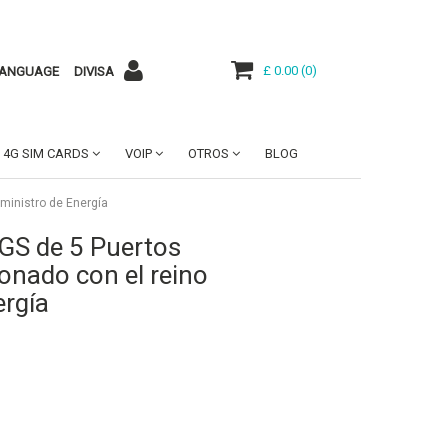
£ 0.00
(
0
)
ANGUAGE
DIVISA
4G SIM CARDS
VOIP
OTROS
BLOG
ministro de Energía
GS de 5 Puertos
onado con el reino
ergía