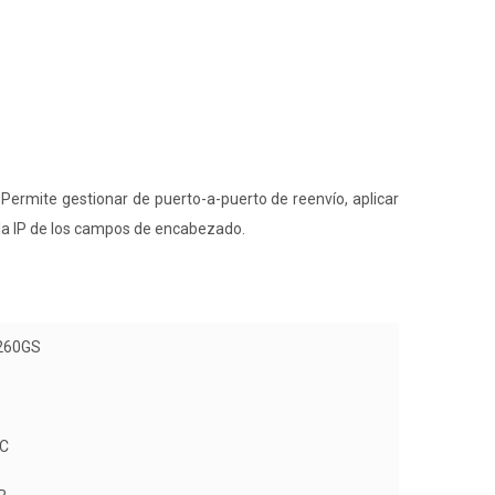
ermite gestionar de puerto-a-puerto de reenvío, aplicar
y la IP de los campos de encabezado.
260GS
SC