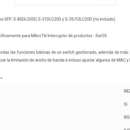
os SFP: S-85DLC05D, S-31DLC20D y S-35/53LC20D (no incluido)
íficamente para MikroTik Interruptor de productos - SwOS.
das las funciones básicas de un switch gestionado, además de más: P
plicar la limitación de ancho de banda e incluso ajustar algunos de MAC 
-
RB
Sí
RI