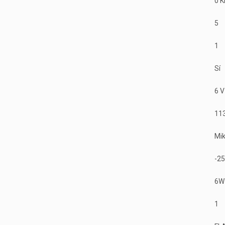
0 K
5
1
Sí
6 V
11
Mi
-25
6W
1