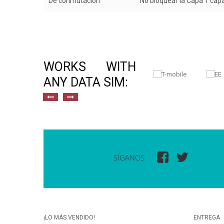
De conmutación
No bloquear la Capa 1 cap
WORKS WITH
ANY DATA SIM:
SÍGANOS
¡LO MÁS VENDIDO!
ENTREGA