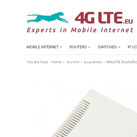
MOBILE INTERNET
ROUTERS
SWITCHES
IP C
You are here:
Home
MikroTik RouterBo
ROUTERS
RouterBOARD