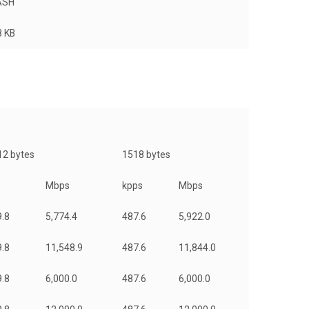
ASH
8 KB
12 bytes
1518 bytes
Mbps
kpps
Mbps
9.8
5,774.4
487.6
5,922.0
9.8
11,548.9
487.6
11,844.0
9.8
6,000.0
487.6
6,000.0