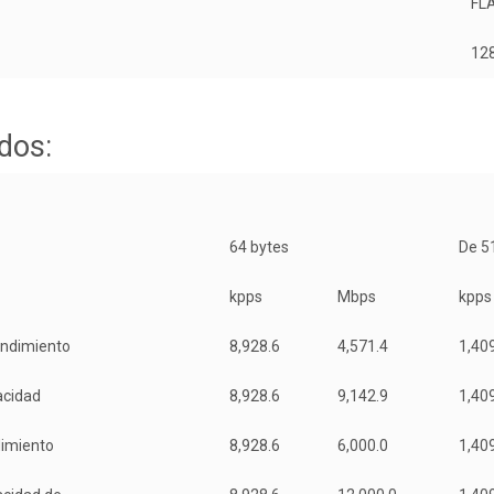
FL
12
dos:
64 bytes
De 5
kpps
Mbps
kpps
endimiento
8,928.6
4,571.4
1,40
acidad
8,928.6
9,142.9
1,40
dimiento
8,928.6
6,000.0
1,40