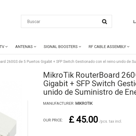
L
CTV
ANTENAS
SIGNAL BOOSTERS
RF CABLE ASSEMBLY
ard 260GS de 5 Puertos Gigabit + SFP Switch Gestionado con el reino unido de Su
MikroTik RouterBoard 260
Gigabit + SFP Switch Gesti
unido de Suministro de En
MANUFACTURER:
MIKROTIK
£ 45.00
OUR PRICE:
/pcs. tax incl.