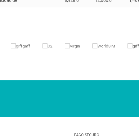
acidad de
8,928.6
12,000.0
1,40
PAGO SEGURO