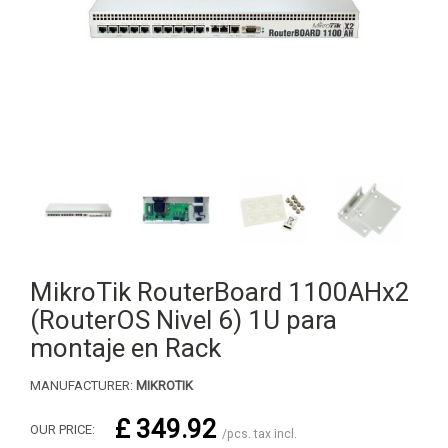
MikroTik RouterBoard 1100AHx2
(RouterOS Nivel 6) 1U para
montaje en Rack
MANUFACTURER:
MIKROTIK
£ 349.92
OUR PRICE:
/pcs. tax incl.