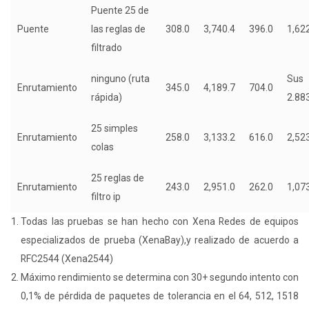
Puente 25 de
Puente
las reglas de
308.0
3,740.4
396.0
1,62
filtrado
ninguno (ruta
Sus
Enrutamiento
345.0
4,189.7
704.0
rápida)
2.88
25 simples
Enrutamiento
258.0
3,133.2
616.0
2,52
colas
25 reglas de
Enrutamiento
243.0
2,951.0
262.0
1,07
filtro ip
Todas las pruebas se han hecho con Xena Redes de equipos
especializados de prueba (XenaBay),y realizado de acuerdo a
RFC2544 (Xena2544)
Máximo rendimiento se determina con 30+ segundo intento con
0,1% de pérdida de paquetes de tolerancia en el 64, 512, 1518