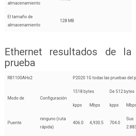
almacenamiento
El tamaño de
128 MB
almacenamiento
Ethernet resultados de la
prueba
RB1100AHx2
P2020 1G todas las pruebas del 
1518 bytes
De 512 bytes
Modo de
Configuración
kpps
Mbps
kpps
Mbp
ninguno (ruta
Sus
Puente
406.0
4,930.5
704.0
rápida)
2.88