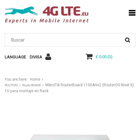
£ 0.00
(
0
)
LANGUAGE
DIVISA
You are here:
Home
MikroTik RouterBoard 1100AHx2 (RouterOS Nivel 6)
ROUTERS
RouterBOARD
1U para montaje en Rack