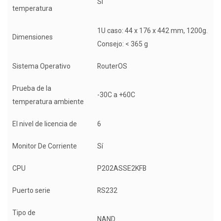
Sí
temperatura
1U caso: 44 x 176 x 442 mm, 1200g.
Dimensiones
Consejo: < 365 g
Sistema Operativo
RouterOS
Prueba de la
-30C a +60C
temperatura ambiente
El nivel de licencia de
6
Monitor De Corriente
Sí
CPU
P202ASSE2KFB
Puerto serie
RS232
Tipo de
NAND