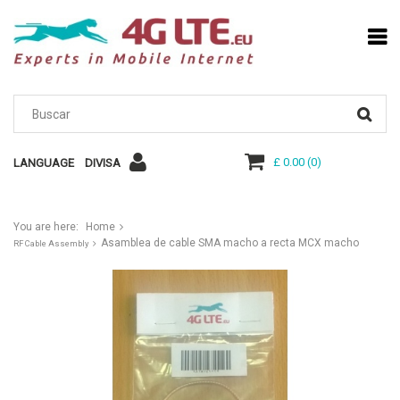
£ 0.00
(
0
)
LANGUAGE
DIVISA
You are here:
Home
Asamblea de cable SMA macho a recta MCX macho
RF Cable Assembly