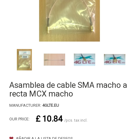
Asamblea de cable SMA macho a
recta MCX macho
MANUFACTURER:
4GLTE.EU
£ 10.84
OUR PRICE:
/pcs. tax incl.
AÑADIR A LA LISTA DE DESEOS