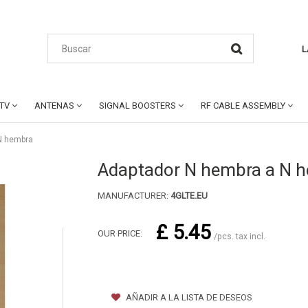
L
CTV
ANTENAS
SIGNAL BOOSTERS
RF CABLE ASSEMBLY
N hembra
Adaptador N hembra a N 
MANUFACTURER:
4GLTE.EU
£ 5.45
OUR PRICE:
/pcs. tax incl.
AÑADIR A LA LISTA DE DESEOS