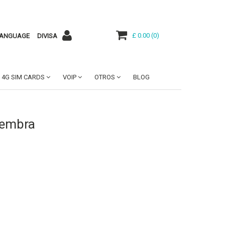
£ 0.00
(
0
)
ANGUAGE
DIVISA
4G SIM CARDS
VOIP
OTROS
BLOG
hembra