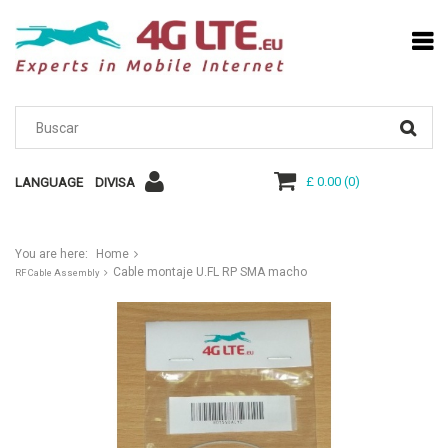
£ 0.00
(
0
)
LANGUAGE
DIVISA
You are here:
Home
Cable montaje U.FL RP SMA macho
RF Cable Assembly