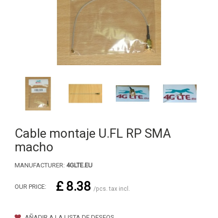
Cable montaje U.FL RP SMA
macho
MANUFACTURER:
4GLTE.EU
£ 8.38
OUR PRICE:
/pcs. tax incl.
AÑADIR A LA LISTA DE DESEOS