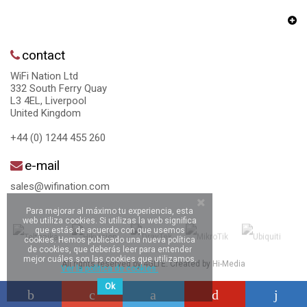
contact
WiFi Nation Ltd
332 South Ferry Quay
L3 4EL, Liverpool
United Kingdom
+44 (0) 1244 455 260
e-mail
sales@wifination.com
Para mejorar al máximo tu experiencia, esta
web utiliza cookies. Si utilizas la web significa
que estás de acuerdo con que usemos
cookies. Hemos publicado una nueva política
de cookies, que deberás leer para entender
mejor cuáles son las cookies que utilizamos.
All rights reserved by 4GLTE. Created by
Hi-Media
Ver la política de cookies.
Ok