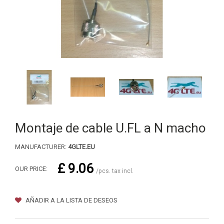
Montaje de cable U.FL a N macho
MANUFACTURER:
4GLTE.EU
£ 9.06
OUR PRICE:
/pcs. tax incl.
AÑADIR A LA LISTA DE DESEOS