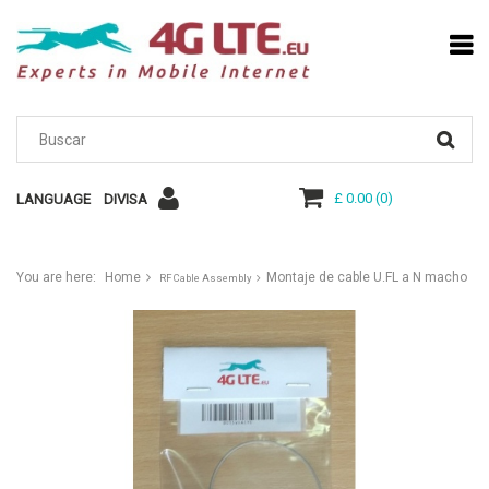
£ 0.00
(
0
)
LANGUAGE
DIVISA
You are here:
Home
Montaje de cable U.FL a N macho
RF Cable Assembly