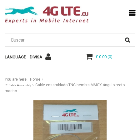
£ 0.00
(
0
)
LANGUAGE
DIVISA
You are here:
Home
Cable ensamblado TNC hembra MMCX ángulo recto
RF Cable Assembly
macho