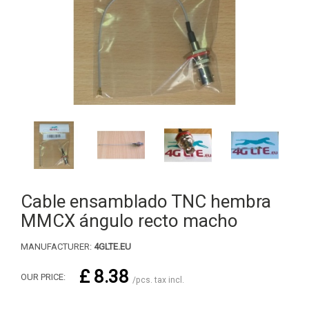
Cable ensamblado TNC hembra
MMCX ángulo recto macho
MANUFACTURER:
4GLTE.EU
£ 8.38
OUR PRICE:
/pcs. tax incl.