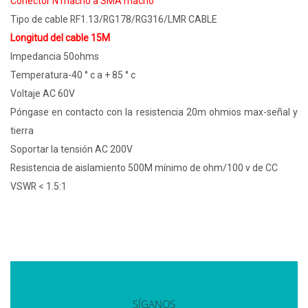
Conector N macho a SMA macho
Tipo de cable RF1.13/RG178/RG316/LMR CABLE
Longitud del cable 15M
Impedancia 50ohms
Temperatura-40 ° c a + 85 ° c
Voltaje AC 60V
Póngase en contacto con la resistencia 20m ohmios max-señal y
tierra
Soportar la tensión AC 200V
Resistencia de aislamiento 500M mínimo de ohm/100 v de CC
VSWR < 1.5:1
SÍGANOS