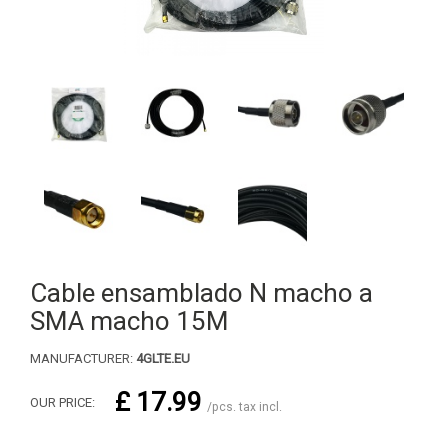
Cable ensamblado N macho a
SMA macho 15M
MANUFACTURER:
4GLTE.EU
£ 17.99
OUR PRICE:
/pcs. tax incl.