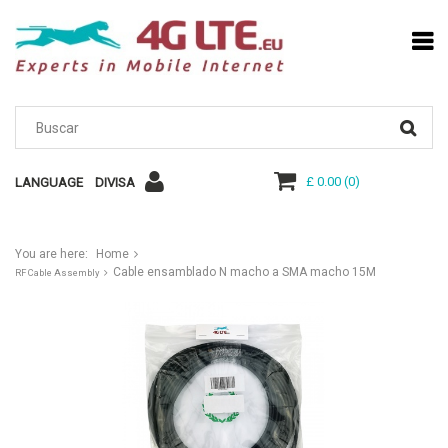
£ 0.00
(
0
)
LANGUAGE
DIVISA
You are here:
Home
Cable ensamblado N macho a SMA macho 15M
RF Cable Assembly