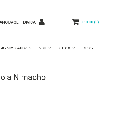
£ 0.00
(
0
)
ANGUAGE
DIVISA
4G SIM CARDS
VOIP
OTROS
BLOG
o a N macho