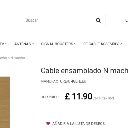
L
CTV
ANTENAS
SIGNAL BOOSTERS
RF CABLE ASSEMBLY
acho a N macho
Cable ensamblado N mach
MANUFACTURER:
4GLTE.EU
£ 11.90
OUR PRICE:
/pcs. tax incl.
AÑADIR A LA LISTA DE DESEOS