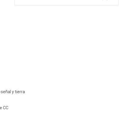
eñal y tierra
de CC