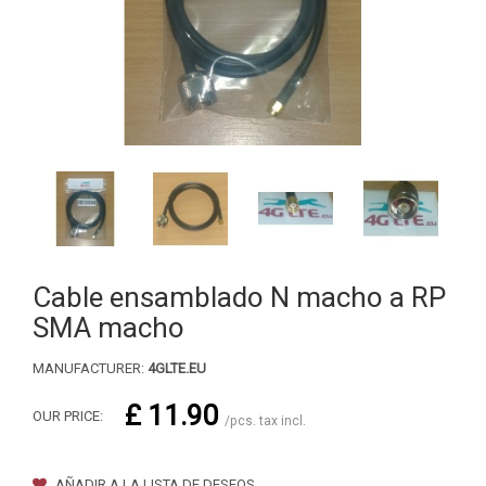
Cable ensamblado N macho a RP
SMA macho
MANUFACTURER:
4GLTE.EU
£ 11.90
OUR PRICE:
/pcs. tax incl.
AÑADIR A LA LISTA DE DESEOS