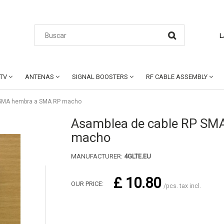
L
CTV
ANTENAS
SIGNAL BOOSTERS
RF CABLE ASSEMBLY
 SMA hembra a SMA RP macho
Asamblea de cable RP SM
macho
MANUFACTURER:
4GLTE.EU
£ 10.80
OUR PRICE:
/pcs. tax incl.