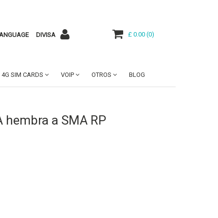
£ 0.00
(
0
)
ANGUAGE
DIVISA
4G SIM CARDS
VOIP
OTROS
BLOG
A hembra a SMA RP