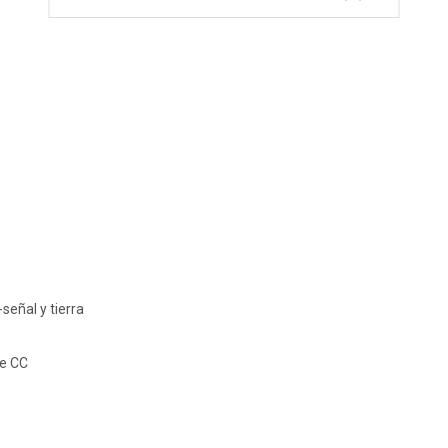
eñal y tierra
de CC