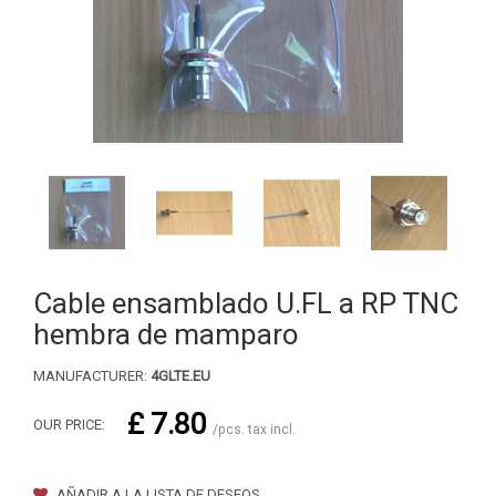
Cable ensamblado U.FL a RP TNC
hembra de mamparo
MANUFACTURER:
4GLTE.EU
£ 7.80
OUR PRICE:
/pcs. tax incl.
AÑADIR A LA LISTA DE DESEOS