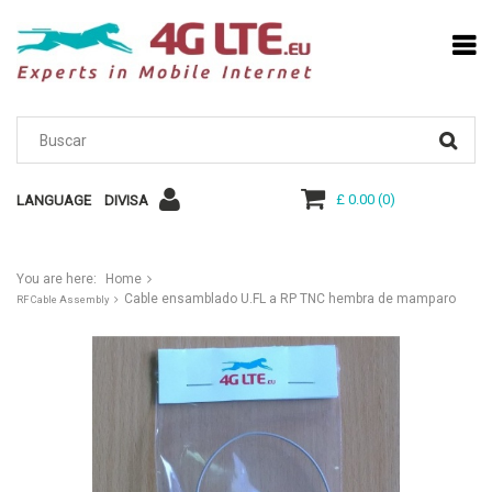
£ 0.00
(
0
)
LANGUAGE
DIVISA
You are here:
Home
Cable ensamblado U.FL a RP TNC hembra de mamparo
RF Cable Assembly