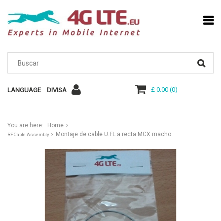
£ 0.00
(
0
)
LANGUAGE
DIVISA
You are here:
Home
Montaje de cable U.FL a recta MCX macho
RF Cable Assembly