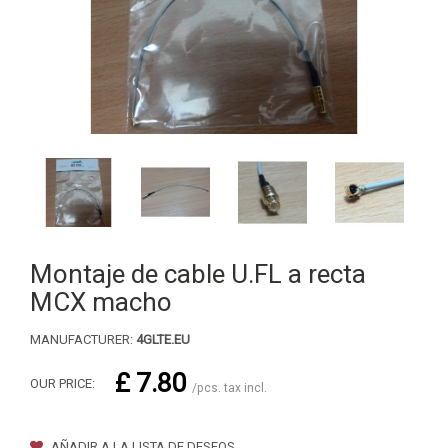
Montaje de cable U.FL a recta
MCX macho
MANUFACTURER:
4GLTE.EU
£ 7.80
OUR PRICE:
/pcs. tax incl.
AÑADIR A LA LISTA DE DESEOS