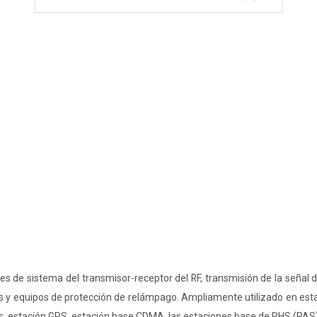
ses de sistema del transmisor-receptor del RF, transmisión de la señal 
es y equipos de protección de relámpago. Ampliamente utilizado en est
 estación GPS, estación base CDMA, las estaciones base de PHS (PAS),