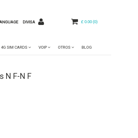
£ 0.00
(
0
)
ANGUAGE
DIVISA
4G SIM CARDS
VOIP
OTROS
BLOG
s N F-N F