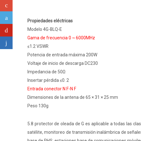
Propiedades eléctricas
Modelo 4G-BLQ-E
Gama de frecuencia 0 ~ 6000MHz
≤1.2 VSWR
Potencia de entrada máxima 200W
Voltaje de inicio de descarga DC230
Impedancia de 50Ω
Insertar pérdida ≤0. 2
Entrada conector N F-N F
Dimensiones de la antena de 65 × 31 × 25 mm
Peso 130g
5.8 protector de oleada de G es aplicable a todas las cla
satélite, monitoreo de transmisión inalámbrica de señal
base de PHS, estaciones base de comunicaciones móviles,