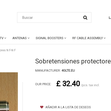
L
CTV
ANTENAS
SIGNAL BOOSTERS
RF CABLE ASSEMBLY
res N F-N F
Sobretensiones protectore
MANUFACTURER:
4GLTE.EU
£ 32.40
OUR PRICE:
/pcs. tax incl.
AÑADIR A LA LISTA DE DESEOS