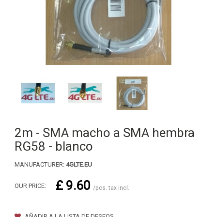
2m - SMA macho a SMA hembra
RG58 - blanco
MANUFACTURER:
4GLTE.EU
£ 9.60
OUR PRICE:
/pcs. tax incl.
AÑADIR A LA LISTA DE DESEOS