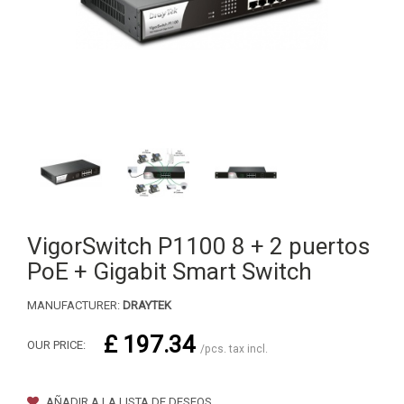
VigorSwitch P1100 8 + 2 puertos
PoE + Gigabit Smart Switch
MANUFACTURER:
DRAYTEK
£ 197.34
OUR PRICE:
/pcs. tax incl.
AÑADIR A LA LISTA DE DESEOS