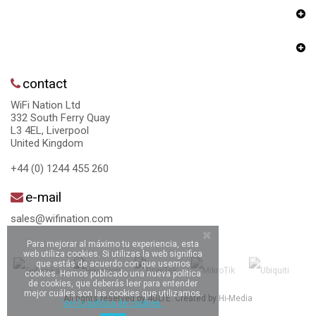
contact
WiFi Nation Ltd
332 South Ferry Quay
L3 4EL, Liverpool
United Kingdom
+44 (0) 1244 455 260
e-mail
sales@wifination.com
Para mejorar al máximo tu experiencia, esta
web utiliza cookies. Si utilizas la web significa
que estás de acuerdo con que usemos
cookies. Hemos publicado una nueva política
de cookies, que deberás leer para entender
mejor cuáles son las cookies que utilizamos.
All rights reserved by 4GLTE. Created by
Hi-Media
Ver la política de cookies.