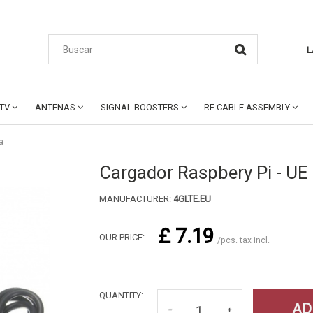
L
CTV
ANTENAS
SIGNAL BOOSTERS
RF CABLE ASSEMBLY
a
Cargador Raspbery Pi - UE 
MANUFACTURER:
4GLTE.EU
£ 7.19
OUR PRICE:
/pcs. tax incl.
QUANTITY:
AD