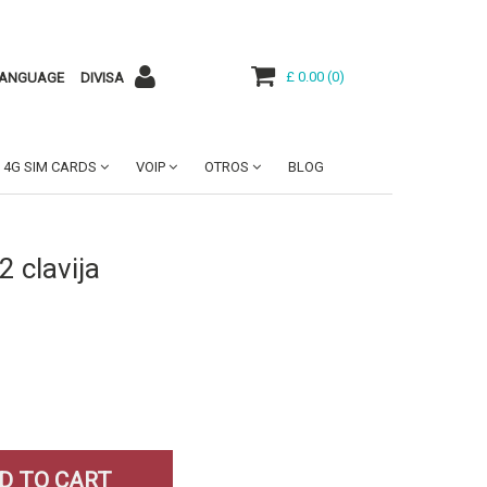
£ 0.00
(
0
)
ANGUAGE
DIVISA
4G SIM CARDS
VOIP
OTROS
BLOG
2 clavija
D TO CART