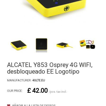
ALCATEL Y853 Osprey 4G WIFI,
desbloqueado EE Logotipo
MANUFACTURER:
4GLTE.EU
£ 42.00
OUR PRICE:
/pcs. tax incl.
AÑADIR A LA LISTA DE DESEOS