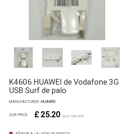
K4606 HUAWEI de Vodafone 3G
USB Surf de palo
MANUFACTURER:
HUAWEI
£ 25.20
OUR PRICE:
/pcs. tax incl.
AÑADIR A LA LISTA DE DESEOS