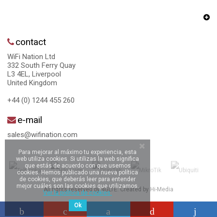
contact
WiFi Nation Ltd
332 South Ferry Quay
L3 4EL, Liverpool
United Kingdom
+44 (0) 1244 455 260
e-mail
sales@wifination.com
Para mejorar al máximo tu experiencia, esta
web utiliza cookies. Si utilizas la web significa
que estás de acuerdo con que usemos
cookies. Hemos publicado una nueva política
de cookies, que deberás leer para entender
mejor cuáles son las cookies que utilizamos.
All rights reserved by 4GLTE. Created by
Hi-Media
Ver la política de cookies.
Ok