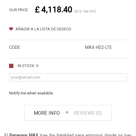
£ 4,118.40
OUR PRICE:
/pcs. tax incl.
AÑADIR A LA LISTA DE DESEOS
CODE:
MAX-HD2-LTE
IN STOCK: 0
Notify me when available
MORE INFO
REVIEWS (0)
El
Pepwave MAX
trae fija fiabilidad para entornos donde no hay