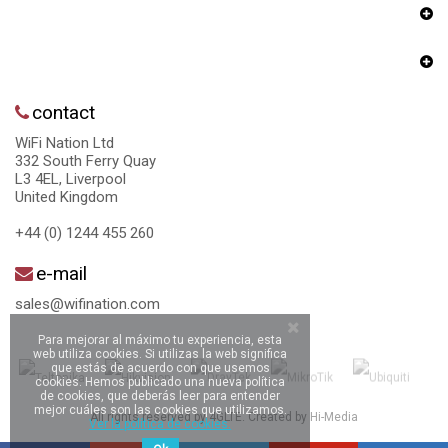
contact
WiFi Nation Ltd
332 South Ferry Quay
L3 4EL, Liverpool
United Kingdom
+44 (0) 1244 455 260
e-mail
sales@wifination.com
Para mejorar al máximo tu experiencia, esta
web utiliza cookies. Si utilizas la web significa
que estás de acuerdo con que usemos
cookies. Hemos publicado una nueva política
de cookies, que deberás leer para entender
mejor cuáles son las cookies que utilizamos.
All rights reserved by 4GLTE. Created by
Hi-Media
Ver la política de cookies.