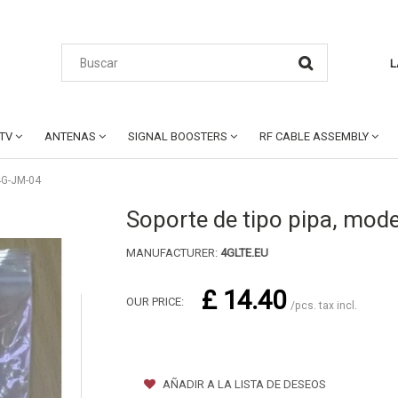
L
CTV
ANTENAS
SIGNAL BOOSTERS
RF CABLE ASSEMBLY
 4G-JM-04
Soporte de tipo pipa, mod
MANUFACTURER:
4GLTE.EU
£ 14.40
OUR PRICE:
/pcs. tax incl.
AÑADIR A LA LISTA DE DESEOS