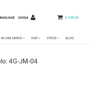
£ 0.00
(
0
)
ANGUAGE
DIVISA
4G SIM CARDS
VOIP
OTROS
BLOG
elo: 4G-JM-04